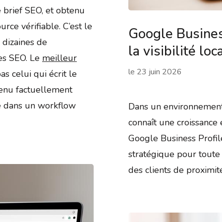
e brief SEO, et obtenu
rce vérifiable. C’est le
Google Business
 dizaines de
la visibilité loc
tes SEO. Le
meilleur
le
23 juin 2026
as celui qui écrit le
ntenu factuellement
é dans un workflow
Dans un environnement
connaît une croissance 
Google Business Profil
stratégique pour toute 
des clients de proximi