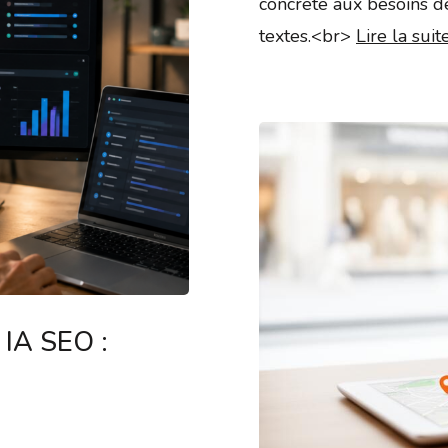
concrète aux besoins d
textes.<br>
Lire la suit
 IA SEO :