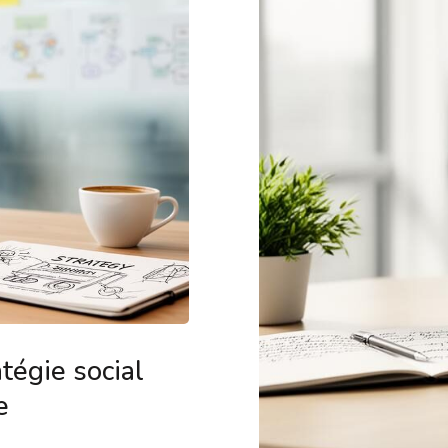
tégie social
e