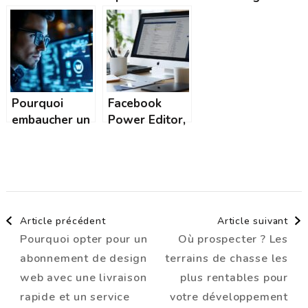
Exploitez les
votre
optimisation
centres
stratégie avec
au service de
d’intérêt pour
une formation
l’expérience
optimiser
Facebook Ads
utilisateur
votre
marketing
Pourquoi
Facebook
digital
embaucher un
Power Editor,
hacker white
un outil
hat pour votre
incontournable
site
pour les
WordPress
annonceurs :
Navigation
avant de
guide complet
configurer vos
pour booster
Article précédent
Article suivant
sauvegardes ?
vos
Pourquoi opter pour un
Où prospecter ? Les
d'article
conversions
abonnement de design
terrains de chasse les
web avec une livraison
plus rentables pour
rapide et un service
votre développement