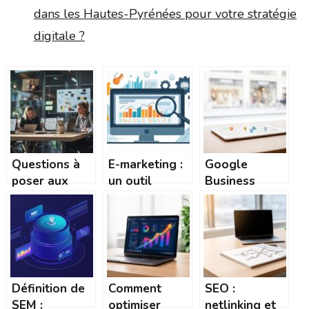
dans les Hautes-Pyrénées pour votre stratégie
digitale ?
Questions à
E-marketing :
Google
poser aux
un outil
Business
freelances
indispensable
Profile : le
pour
pour la
levier n°1 de
sélectionner
réussite d’un
la visibilité
le bon
site web et
locale
designer UX
votre
réputation en
Définition de
Comment
SEO :
ligne
SEM :
optimiser
netlinking et