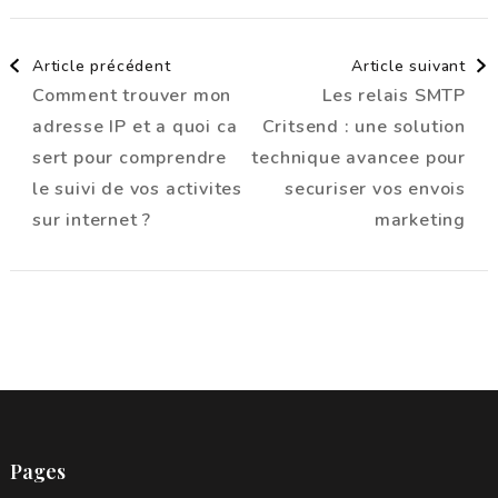
plateformes
mon retour
Navigation
d’expérience
après 3 mois
Article précédent
Article suivant
Comment trouver mon
Les relais SMTP
d'article
adresse IP et a quoi ca
Critsend : une solution
sert pour comprendre
technique avancee pour
le suivi de vos activites
securiser vos envois
sur internet ?
marketing
Pages