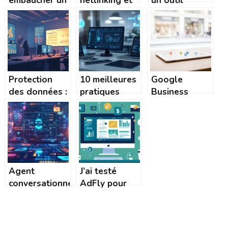
embaucher un
netlinking et
un outil
hacker white
optimisation
indispensable
hat pour votre
au service de
pour la
site
l’expérience
réussite d’un
WordPress
utilisateur
site web et
avant de
votre
configurer vos
réputation en
Protection
10 meilleures
Google
sauvegardes ?
ligne
des données :
pratiques
Business
Home – Le
OWASP pour
Profile : le
magazine du
sécuriser
levier n°1 de
web,
votre
la visibilité
marketing,
développement
locale
business et
web et mobile
startup guide
Agent
J’ai testé
les
conversationnel
AdFly pour
entrepreneurs
IA : définition,
compléter
avantages et
mes revenus
meilleures
d’Adsense :