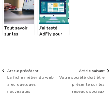
hat pour votre
digital peut
pour la
site
transformer
réussite d’un
WordPress
votre
site web et
avant de
entreprise
votre
configurer vos
réputation en
Tout savoir
J’ai testé
sauvegardes ?
ligne
sur les
AdFly pour
agences e-
compléter
commerce
mes revenus
d’Adsense :
mon retour
Navigation
d’expérience
après 3 mois
Article précédent
Article suivant
La fiche métier du web
Votre société doit être
d'article
a eu quelques
présente sur les
nouveautés
réseaux sociaux