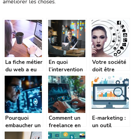
améliorer les choses.
La fiche métier
En quoi
Votre société
du web a eu
l’intervention
doit être
quelques
d’un manager
présente sur
nouveautés
de transition
les réseaux
est-elle
sociaux
bénéfique en
cas de crise
en
Pourquoi
Comment un
E-marketing :
entreprise ?
embaucher un
freelance en
un outil
hacker white
marketing
indispensable